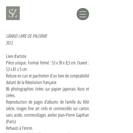
GRAND LIVRE DE PALERME
2012
Livre d’artiste.
Pièce unique.
Format fermé : 53 x 39 x 8,5 cm. Ouvert :
53 x 81 x 5 cm
Reliure en cuir et parchemin d'un livre de comptabilité
datant de la Révolution française
86 photographies tirées sur papier japonais Kozo et
cirées.
Reproduction de pages d’albums de famille du XIXè
siècle, tirages fine art cirés et contrecollés sur carton
sans acide, contrecollages atelier Jean-Pierre Gapihan
(Paris)
Rehauts à l'encre.