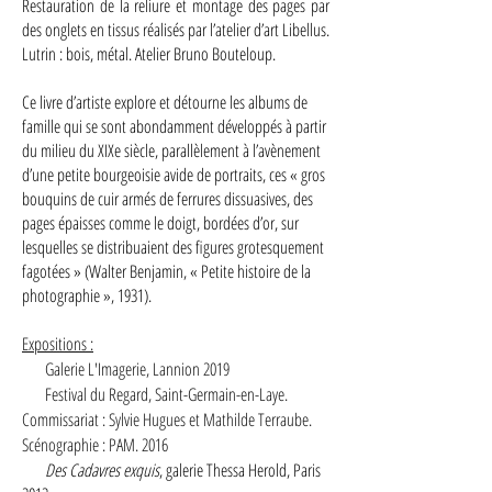
Restauration de la reliure et montage des pages par
des onglets en tissus réalisés par l’atelier d’art Libellus.
Lutrin : bois, métal. Atelier Bruno Bouteloup.
Ce livre d’artiste explore et détourne les albums de
famille qui se sont abondamment développés à partir
du milieu du XIXe siècle, parallèlement à l’avènement
d’une petite bourgeoisie avide de portraits, ces « gros
bouquins de cuir armés de ferrures dissuasives, des
pages épaisses comme le doigt, bordées d’or, sur
lesquelles se distribuaient des figures grotesquement
fagotées » (Walter Benjamin, « Petite histoire de la
photographie », 1931).
Expositions :
Galerie L'Imagerie, Lannion 2019
Festival du Regard, Saint-Germain-en-Laye.
Commissariat : Sylvie Hugues et Mathilde Terraube.
Scénographie : PAM. 2016
Des Cadavres exquis
, galerie Thessa Herold, Paris