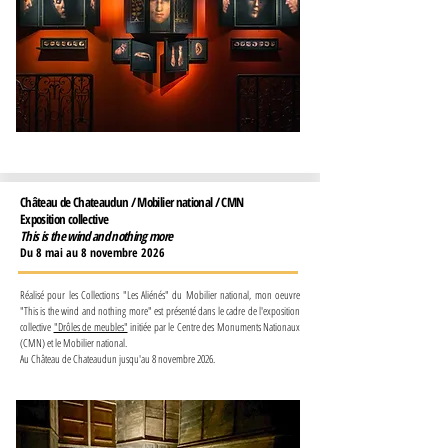
Château de Chateaudun / Mobilier national / CMN
Exposition collective
This is the wind and nothing more
Du 8 mai au 8 novembre 2026
Réalisé pour les Collections "Les Aliénés" du Mobilier national, mon oeuvre
"This is the wind and nothing more" est présenté dans le cadre de l'exposition
collective
"Drôles de meubles"
initiée par le Centre des Monuments Nationaux
(CMN) et le Mobilier national.
Au Château de Chateaudun jusqu'au 8 novembre 2026.