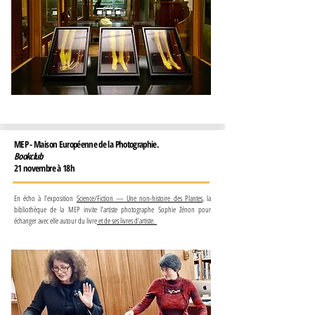
MEP - Maison Européenne de la Photographie.
Bookclub
21 novembre à 18h
En écho à l’exposition
Science/Fiction — Une non-histoire des Plantes
, la
bibliothèque de la MEP invite l’artiste photographe Sophie Zénon pour
échanger avec elle autour du livre
et de ses livres d’artiste.