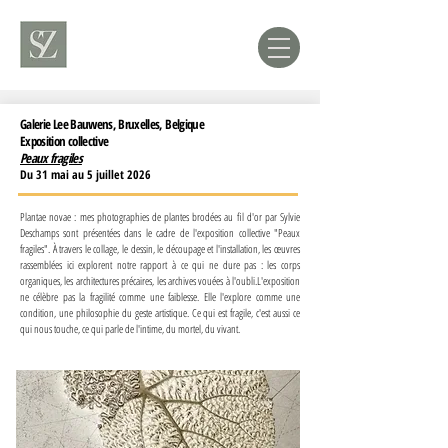
Galerie Lee Bauwens, Bruxelles, Belgique
Exposition collective
Peaux fragiles
Du 31 mai au 5 juillet 2026
Plantae novae : mes photographies de plantes brodées au fil d'or par Sylvie
Deschamps sont présentées dans le cadre de l'exposition collective "Peaux
fragiles". À travers le collage, le dessin, le découpage et l'installation, les œuvres
rassemblées ici explorent notre rapport à ce qui ne dure pas : les corps
organiques, les architectures précaires, les archives vouées à l'oubli.L'exposition
ne célèbre pas la fragilité comme une faiblesse. Elle l'explore comme une
condition, une philosophie du geste artistique. Ce qui est fragile, c'est aussi ce
qui nous touche, ce qui parle de l'intime, du mortel, du vivant.