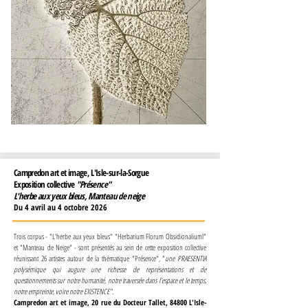
Campredon art et image, L'Isle-sur-la-Sorgue
Exposition collective
"Présence"
L'herbe aux yeux bleus, Manteau de neige
Du 4 avril au 4 octobre 2026
Trois corpus - "L'herbe aux yeux bleus" "Herbarium Florum Obsidionaliuml"
et "Manteau de Neige" - sont présentés au sein de cette exposition collective
réunissant 26 artistes autour de la thématique "Présence", "
une PRAESENTIA
polysémique qui augure une richesse de représentations et de
questionnements sur notre humanité, notre traversée dans l’espace et le temps,
notre empreinte, voire notre EXISTENCE".
Campredon art et image,
20 rue du Docteur Tallet, 84800 L'Isle-