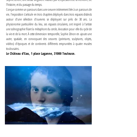
l’histoire, et du passage du temps.
Conçue comme un parcours dans une oeuvre intimement liée à un parcours de
vie, l’exposition s’articule en trois chapitres déployés dans trois espaces distincts
autour d'une sélection d'ouevres se déployant sur près de 30 ans. La
physionomie particulière du lieu, ses espaces circulaires, ont inspiré à l’artiste
une scénographie filant la métaphore du cercle, évocation pour elle du cycle de
la vie et de la mort. À cette dimension temporelle, Sophie Zénon en ajoute une
autre, spatiale, en convoquant des oeuvres (peintures, sculptures, objets,
vidéos) d’époques et de continents différents empruntées à quatre musées
toulousains.​
Le Château d'Eau, 1 place Laganne, 31000 Toulouse.