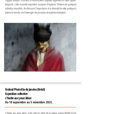
l’Égypte antique. Pourtant, la momification dépasse largement ce cadre spatio-
temporel. Cette nouvelle exposition propose d’explorer l’histoire de quelques
individus momifiés, de découvrir l’importance et la diversité de cette pratique à
travers le monde, et d’interroger ses processus de patrimonialisation.
Festival Photo Rio de Janeiro (Brésil)
Exposition collective
L'herbe aux yeux bleus
Du 10 septembre au 5 novembre 2025.
L’herbe aux yeux bleus
à Rio dans le cadre de la Saison France-Brésil
Conçue