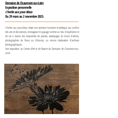
Domaine de Chaumont-sur-Loire
Exposition personnelle
L'herbe aux yeux bleus
Du 29 mars au 2 novembre 2025.
L’herbe aux yeux bleus
relate une aventure humaine et artistique aux confins
des arts et des sciences, envisageant le paysage comme un lieu d’expérience et
de vie à travers des empreintes de plantes, estampages de troncs d’arbres,
photographies de fleurs ou d’écorces, ou encore réactivation d’archives
photographiques.​
​Une exposition au
Centre d'Art et de Nature du Domaine de Chaumont-sur-
Loire.