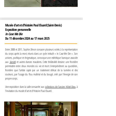
Musée d'art et d'histoire Paul Eluard (Saint-Denis)
Exposition personnelle
In Case We Die
Du 11 décembre 2024 au 17 mars 2025
Entre 2008 et 2011, Sophie Zénon consacre plusieurs volets à la représentation
du corps après la mort, réunis dans un cycle intitulé « In Case We Die ». Son
univers, poétique et énigmatique, convoque une esthétique baroque associée
aux
Vanités
et autres danses macabres. Cette théâtralité dessine une frontière
perméable entre deux mondes où vie et mort s’interpénètrent au quotidien,
frontière que l’artiste capte par un traitement délicat de la lumière et des
couleurs, par l’usage du flou maîtrisé et du bougé, créé par l’énergie de son
propre corps.
Une exposition dans la salle consacrée aux
collections de l’ancien Hôtel-Dieu
, à
l'invitation du musée d'art et d'Histoire Paul Eluard.