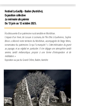
Festival La Gacilly - Baden (Autriche).
Exposition collective
La mémoire des pierres
Du 13 juin au 12 octobre 2025.
À la découverte d'un patrimoine rural sensible en Morbihan.
L’espace d’un hiver, de Locuan à Locmaria, de l’île d’Arz à Guehenno, Sophie
Zénon a sillonné notre territoire du Morbihan, accompagnée de Diego Mens,
conservateur du patrimoine. Ce qui l’a marquée ? «
Cette imbrication du granit
au paysage, et au végétal en particulier. Il s’en dégage une atmosphère tantôt
sereine, tantôt mélancolique, propice à une forme d’introspection et de
méditation
. »
​Exposition au pac du Grand Chêne, Baden, Autriche