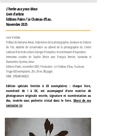
L'herbe aux yeux bleus
Livre d'artiste
Editions Païen / Le Chateau d'Eau.
Novembre 2025
Livre d'artiste.
Préface de Damarice Amao, historienne de la photographie, docteure en histoire
de l’art, attachée de conservation au cabinet de la photographie du Centre
national d’art et de culture Georges Pompidou et commissaire d'exposition.
Interviews croisées de Sophie Zénon avec François Vernier, botaniste et
Diamantino Quintas, tireur.
Editions Païen, novembre 2025. Production : Le Château d'Eau, Toulouse
Tirage 650 exemplaires. 20 x 29 cm. 80 pages
ISBN :
9782401443023
Edition spéciale limitée à 20 exemplaires : chaque livre,
numéroté de I à XX, est accompagné d'une matrice de
photogravure originale encrée, signature et numérotation au
dos, insérée sous pochette cristal dans le livre.
Merci de me
contacter ici