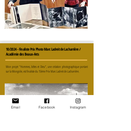
10/2024 - Finaliste Prix Photo Marc Ladreit de Lacharrière /
Académie des Beaux-Arts
Mon projet "Hommes, bêtes et Dieu", une création photographique portant
sur la Mongolie, est finaliste du 15ème Prix Marc Ladreit de Lacharrière.
Email
Facebook
Instagram