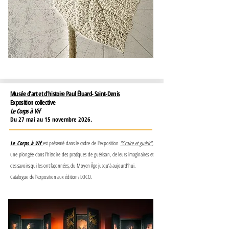
Musée d'art et d'histoire Paul Éluard- Saint-Denis
Exposition collective
Le Corps à Vif
Du 27 mai au 15 novembre 2026.
Le Corps à Vif
est présenté dans le cadre de l'exposition
"Croire et guérir"
,
une plongée dans l’histoire des pratiques de guérison, de leurs imaginaires et
des savoirs qui les ont façonnées, du Moyen Âge jusqu’à aujourd’hui.
Catalogue
de l'exposition aux éditions LOCO.