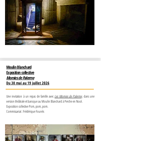
Moulin Blanchard
Exposition collective
Momies de Palerme
Du 30 mai au 19 juillet 2026
Une invitation à un repas de famille avec
Les Momies de Palerme,
dans une
version théâtrale et baroque au Moulin Blanchard à Perche en Nocé.
Exposition collective Pom, pom, pom.
Commissariat : Frédérique Founès