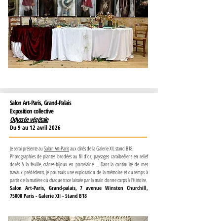
Salon Art-Paris, Grand-Palais
Exposition collective
Odyssée végétale
Du 9 au 12 avril 2026
Je serai présente au
Salon Art-Paris
aux côtés de la Galerie XII, stand B18.
Photographies de plantes brodées au fil d'or, paysages caraïbeéiens en relief
dorés à la feuille, crânes-bijoux en porcelaine ... Dans la continuité de mes
travaux prédédents, je poursuis une exploration de la mémoire et du temps à
partir de la matière où chaque trace laissée par la main donne corps à l'Histoire.
Salon Art-Paris, Grand-palais, 7 avenue Winston Churchill,
75008 Paris - Galerie XII - Stand B18