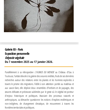
Galerie XII - Paris
Exposition personnelle
Odyssée végétale
Du 7 novembre 2025 au 17 janvier 2026.
Parallèlement à sa rétrospective
L’HUMUS DU MONDE
au Château d’Eau à
Toulouse, l’artiste dévoile à la galerie des oeuvres inédites, fruits de ses dernières
recherches autour des relations entre les plantes et les hommes explorées à
travers le prisme des migrations.​ Fidèle à son attention portée au matériau et
aux savoir-faire, elle déploie deux ensembles d’herbiers et de paysages, des
œuvres délicates et précieuses sublimées par le geste où le végétal est porteur
d’enjeux historiques et politiques. Associant des processus naturels et
anthropiques, sa démarche questionne les notions d’espèces endémiques et
non-indigènes, de changement climatique, de mouvement à travers les
frontières territoriales et politiques.​