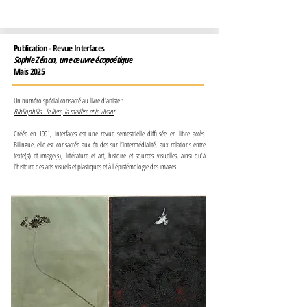
Publication - Revue Interfaces
Sophie Zénon, une œuvre écopoétique
Mais 2025
Un numéro spécial consacré au livre d'artiste :
Bibliophilia : le livre, la matière et le vivant
Créée en 1991, Interfaces est une revue semestrielle diffusée en libre accès.
Bilingue, elle est consacrée aux études sur l’intermédialité, aux relations entre
texte(s) et image(s), littérature et art, histoire et sources visuelles, ainsi qu’à
l’histoire des arts visuels et plastiques et à l’épistémologie des images.