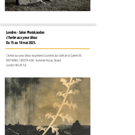
Londres - Salon PhotoLondon
L'herbe aux yeux bleus
Du 15 au 18 mai 2025.
L’herbe aux yeux bleus
est présent à Londres aux côtés de la Galerie XII.
EAST WING / BOOTH A.04 - Somerset House, Strand,
London WC2R 1LA​