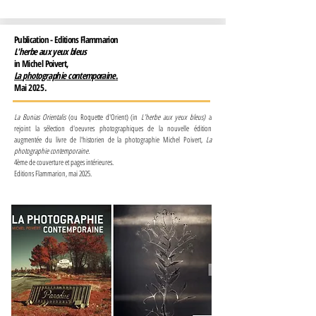
Publication - Editions Flammarion
L'herbe aux yeux bleus
in Michel Poivert,
La
photographie
contemporaine
.
Mai 2025.
La Bunias Orientalis
(ou Roquette d'Orient) (in
L’herbe aux yeux bleus)
a
rejoint la sélection d'oeuvres photographiques de la nouvelle édition
augmentée du livre de l'historien de la photographie Michel Poivert,
La
photographie contemporaine.
4ème de couverture et pages intérieures.
Editions Flammarion, mai 2025.