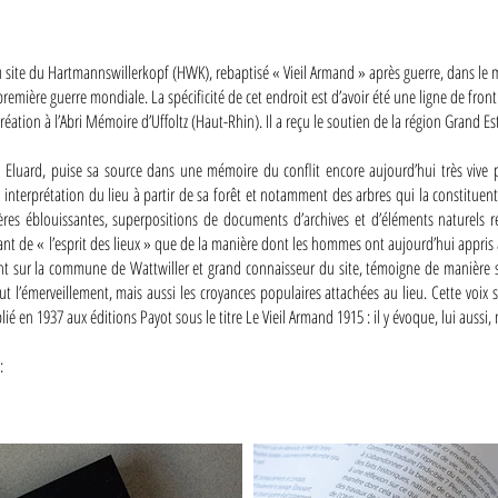
ite du Hartmannswillerkopf (HWK), rebaptisé « Vieil Armand » après guerre, dans le ma
première guerre mondiale. La spécificité de cet endroit est d’avoir été une ligne de front 
réation à l’Abri Mémoire d’Uffoltz (Haut-Rhin). Il a reçu le soutien de la région Grand Est
Eluard, puise sa source dans une mémoire du conflit encore aujourd’hui très vive 
interprétation du lieu à partir de sa forêt et notamment des arbres qui la constituent 
ières éblouissantes, superpositions de documents d’archives et d’éléments naturels ré
de « l’esprit des lieux » que de la manière dont les hommes ont aujourd’hui appris à vi
ant sur la commune de Wattwiller et grand connaisseur du site, témoigne de manière s
 l’émerveillement, mais aussi les croyances populaires attachées au lieu. Cette voix sin
lié en 1937 aux éditions Payot sous le titre Le Vieil Armand 1915 : il y évoque, lui aussi
: