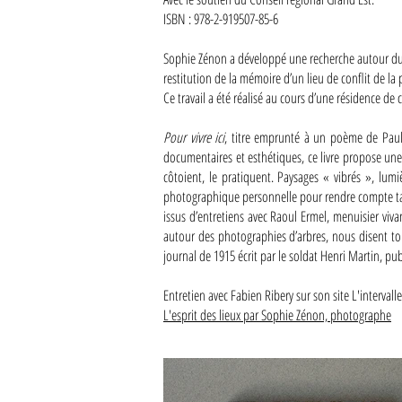
ISBN : 978-2-919507-85-6
Sophie Zénon a développé une recherche autour du s
restitution de la mémoire d’un lieu de conflit de la 
Ce travail a été réalisé au cours d’une résidence de c
Pour vivre ici
, titre emprunté à un poème de Paul 
documentaires et esthétiques, ce livre propose une 
côtoient, le pratiquent.​ Paysages « vibrés », lum
photographique personnelle pour rendre compte tant 
issus d’entretiens avec Raoul Ermel, menuisier viv
autour des photographies d’arbres, nous disent tout
journal de 1915 écrit par le soldat Henri Martin, pub
Entretien avec Fabien Ribery sur son site L'intervalle
L'esprit des lieux par Sophie Zénon, photographe