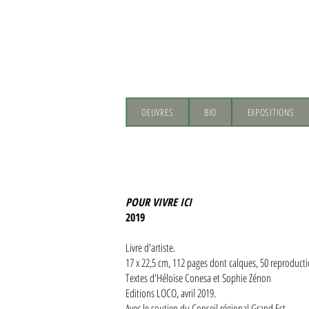
OEUVRES
BIO
EXPOSITIONS
POUR VIVRE ICI
2019
Livre d'artiste.
17 x 22,5 cm, 112 pages dont calques, 50 reproductio
Textes d'Héloïse Conesa et Sophie Zénon
Editions LOCO, avril 2019.
Avec le soutien du Conseil régional Grand Est.